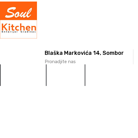
Blaška Markovića 14, Sombor
Pronadjite nas
NASLOVNA
O NAMA
FOTO GALERIJE
Nameštaj - Kuhin
Naslovna
Galerije / Kuhinje