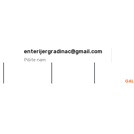
enterijergradinac@gmail.com
Pišite nam
INSPIRACIJA
PARTNERI
KONTAKT
GAL
je